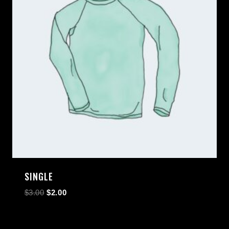
SINGLE
$
3.00
$
2.00